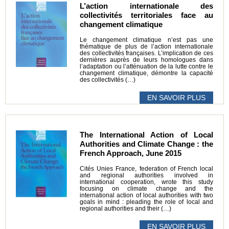
L’action internationale des
collectivités territoriales face au
changement climatique
Le changement climatique n’est pas une
thématique de plus de l’action internationale
des collectivités françaises. L’implication de ces
dernières auprès de leurs homologues dans
l’adaptation ou l’atténuation de la lutte contre le
changement climatique, démontre la capacité
des collectivités (…)
EN SAVOIR PLUS
The International Action of Local
Authorities and Climate Change : the
French Approach, June 2015
Cités Unies France, federation of French local
and regional authorities involved in
international cooperation, wrote this study
focusing on climate change and the
international action of local authorities with two
goals in mind : pleading the role of local and
regional authorities and their (…)
EN SAVOIR PLUS