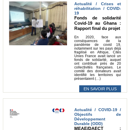
Actualité / Crises et
réhabilitation / COVID-
19
Fonds de solidarité
Covid-19 au Ghana :
Rapport final du projet
En 2020, face aux
conséquences de la
pandémie de covid 19,
notamment sur les pays déjà
fragilisé en Afrique, Cités
Unies France avait lancé un
fonds de solidarité, auquel
ont contribué près de 20
collectivités françaises. Le
comité des donateurs avait
identifié les territoires qui
présentaient (…)
EN SAVOIR PLUS
Actualité / COVID-19 /
Objectifs de
Développement
Durable (ODD)
MEAE/DAECT :