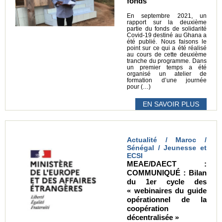
fonds
En septembre 2021, un
rapport sur la deuxième
partie du fonds de solidarité
Covid-19 destiné au Ghana a
été publié. Nous faisons le
point sur ce qui a été réalisé
au cours de cette deuxième
tranche du programme. Dans
un premier temps a été
organisé un atelier de
formation d’une journée
pour (…)
EN SAVOIR PLUS
Actualité / Maroc /
Sénégal / Jeunesse et
ECSI
MEAE/DAECT :
COMMUNIQUÉ : Bilan
du 1er cycle des
« webinaires du guide
opérationnel de la
coopération
décentralisée »