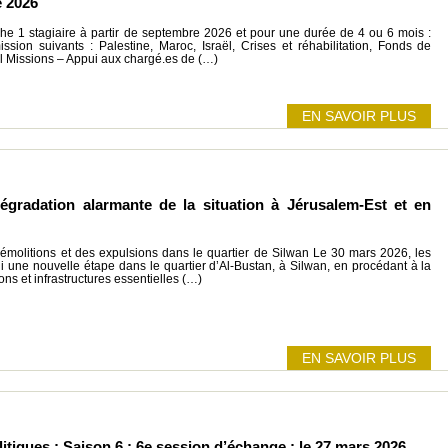
e 2026
1 stagiaire à partir de septembre 2026 et pour une durée de 4 ou 6 mois :
ssion suivants : Palestine, Maroc, Israël, Crises et réhabilitation, Fonds de
nal Missions – Appui aux chargé.es de (…)
EN SAVOIR PLUS
gradation alarmante de la situation à Jérusalem-Est et en
démolitions et des expulsions dans le quartier de Silwan Le 30 mars 2026, les
hi une nouvelle étape dans le quartier d’Al-Bustan, à Silwan, en procédant à la
ons et infrastructures essentielles (…)
EN SAVOIR PLUS
tiques : Saison 6 : 6e session d’échange : le 27 mars 2026