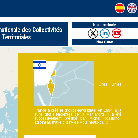
Nous contacter
nationale des Collectivités
Territoriales
Newsletter
Cités Unies
France a créé le groupe-pays Israël en 1994, à la
suite des Rencontres de la Mer Morte. Il a été
successivement présidé par Michel Rossignol,
adjoint au maire d’Issy-les-Moulineaux ; (…)