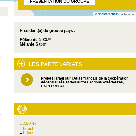
PRÉSENTATION DU GROUPE
©
OpenStreetMap
contributors
Président(e) du groupe-pays :
Référente à CUF :
Mélanie Sabot
LES PARTENARIATS
Projets Israël sur l'Atlas français de la coopération
décentralisée et des autres actions extérieures,
CNCD / MEAE
–
Algérie
–
Israël
–
Liban