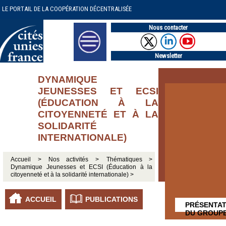
LE PORTAIL DE LA COOPÉRATION DÉCENTRALISÉE
Nous contacter
Newsletter
DYNAMIQUE
JEUNESSES ET ECSI
(ÉDUCATION À LA
CITOYENNETÉ ET À LA
SOLIDARITÉ
INTERNATIONALE)
Accueil >
Nos activités >
Thématiques >
Dynamique Jeunesses et ECSI (Éducation à la
citoyenneté et à la solidarité internationale) >
ACCUEIL
PUBLICATIONS
PRÉSENTAT
DU GROUP