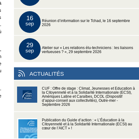
à
s
s
16
Réunion d’information sur le Tchad, le 16 septembre
sep
.
2026
ù
29
Atelier sur « Les relations élu-techniciens : les liaisons
,
sep
vertueuses ? », 29 septembre 2026
n
e
u
ACTUALITÉS
.
CUF : Offre de stage : Climat, Jeunesses et Education à
la Citoyenneté et à la Solidarité Internationale (ECSI),
e
Amériques Latine et Caraïbes, DCOL (Dispositif
d’appui-conseil aux collectivités), Outre-mer -
Septembre 2026
Publication du Guide d’action : « L’Éducation à la
Citoyenneté et à la Solidarité Internationale (ECSI) au
cœur de l’AICT » !