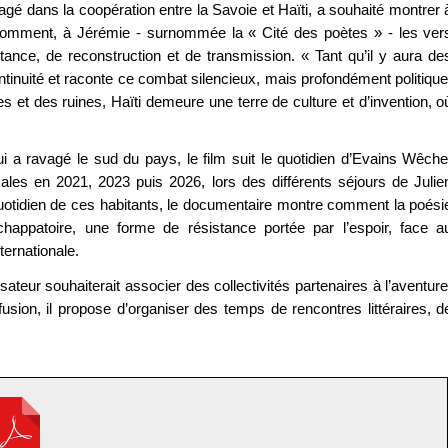
gé dans la coopération entre la Savoie et Haïti, a souhaité montrer 
comment, à Jérémie - surnommée la « Cité des poètes » - les ver
ance, de reconstruction et de transmission. « Tant qu’il y aura de
ontinuité et raconte ce combat silencieux, mais profondément politique
es et des ruines, Haïti demeure une terre de culture et d’invention, o
a ravagé le sud du pays, le film suit le quotidien d’Evains Wêche
ocales en 2021, 2023 puis 2026, lors des différents séjours de Julie
uotidien de ces habitants, le documentaire montre comment la poési
ppatoire, une forme de résistance portée par l’espoir, face a
ernationale.
isateur souhaiterait associer des collectivités partenaires à l’aventure
ffusion, il propose d’organiser des temps de rencontres littéraires, d