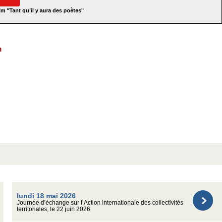
lm "Tant qu’il y aura des poètes"
m
lundi 18 mai 2026
Journée d’échange sur l’Action internationale des collectivités
territoriales, le 22 juin 2026