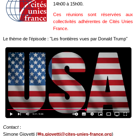
14h00 à 15h00.
Ces réunions sont réservées aux
collectivités adhérentes de Cités Unies
France.
Le thème de l’épisode : "Les frontières vues par Donald Trump"
Contact
:
Simone Giovetti (
s.giovetti@cites-unies-france.org
)