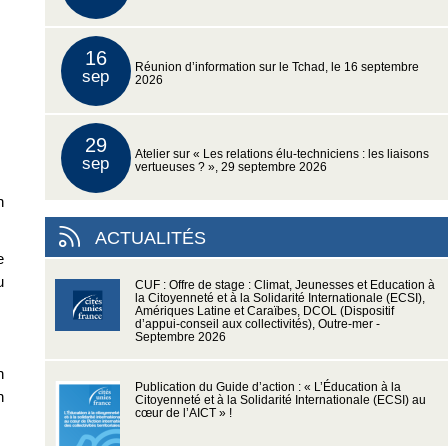
16
Réunion d’information sur le Tchad, le 16 septembre
sep
2026
29
Atelier sur « Les relations élu-techniciens : les liaisons
sep
vertueuses ? », 29 septembre 2026
n
ACTUALITÉS
e
u
CUF : Offre de stage : Climat, Jeunesses et Education à
la Citoyenneté et à la Solidarité Internationale (ECSI),
Amériques Latine et Caraïbes, DCOL (Dispositif
d’appui-conseil aux collectivités), Outre-mer -
Septembre 2026
n
Publication du Guide d’action : « L’Éducation à la
n
Citoyenneté et à la Solidarité Internationale (ECSI) au
cœur de l’AICT » !