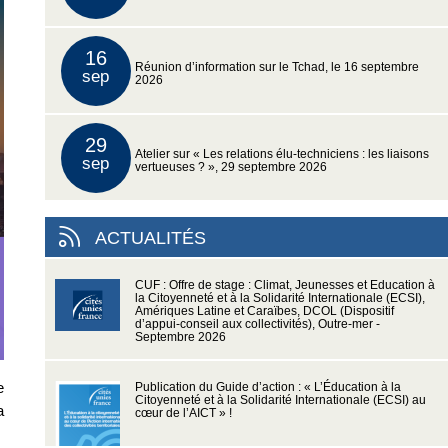
16
Réunion d’information sur le Tchad, le 16 septembre
sep
2026
29
Atelier sur « Les relations élu-techniciens : les liaisons
sep
vertueuses ? », 29 septembre 2026
ACTUALITÉS
CUF : Offre de stage : Climat, Jeunesses et Education à
la Citoyenneté et à la Solidarité Internationale (ECSI),
Amériques Latine et Caraïbes, DCOL (Dispositif
d’appui-conseil aux collectivités), Outre-mer -
Septembre 2026
e
Publication du Guide d’action : « L’Éducation à la
Citoyenneté et à la Solidarité Internationale (ECSI) au
a
cœur de l’AICT » !