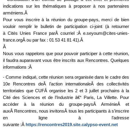
indications sur les thématiques à proposer à nos partenaires
arméniens.Â
Pour vous inscrire à la réunion du groupe-pays, merci de bien
vouloir remplir le bulletin de participation ci-joint (à retourner
à Cités Unies France parÂ courriel :Â e.seyoum@cites-unies-
france.orgÂ ou par fax : 01 53 41 81 41).Â
Â
Nous vous rappelons que pour pouvoir participer à cette réunion,
il faudra auparavant vous être inscrits aux Rencontres. Quelques
informations :Â
- Comme indiqué, cette réunion sera organisée dans le cadre des
10e Rencontres deÂ l’action internationaleÂ des collectivités
territoriales que CUFÂ organise les 2 et 3 juillet prochains à la
Cité des Sciences et de l’Industrie â€“ Paris, La Villette. Pour
accéder à la réunion du groupe-paysÂ ArménieÂ et
auxÂ Rencontres, nous invitonsÂ tous les participants à s’inscrire
en ligne à l’adresse
suivante :Â
https://rencontres2019.site.calypso-event.net