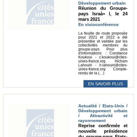
Développement urbain
Réunion du Groupe-
pays Israà« l, le 24
mars 2021
En visioconférence
La feuille de route proposée
pour 2021 et 2022 a été
présentée et validée par les
collectivités membres du
groupe-pays. Pour plus
d'informations : Constance
Koukoui - c.koukoui@cites-
unies-france.org Hicham
Lahouiri - h.lahouiri@cites-
unies-france.org Compte-
rendu de la (…)
EN SAVOIR PLUS
Actualité / Etats-Unis /
Développement urbain
/ Attractivité et
rayonnement
Reprise confirmée et
nouvelle présidence
du groupe-pays Etats-