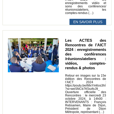
enregistrements vidéo et
sono des conférences/
réunions/ateliers, les
comptes-rendus (…)
EN SAVOIR PLUS
Les ACTES des
Rencontres de l’AICT
2024 : enregistrements
des conférences
/réunions/ateliers :
vidéos, comptes-
rendus & photos
Retour en images sur la 15e
édition des Rencontres de
l’AICT 2024 :
https://youtu.be/lMxYm6os3hI
?si=weSNCb7K5xzfoJ9_
Ouverture officielle des
Rencontres : le mercredi 23
octobre 2024, à 14h00 :
INTERVENANTS : François
Rebsamen, Maire de Dijon,
Président de Dijon
Métropole, représentant (…)