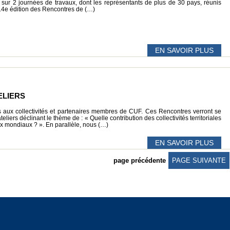
 sur 2 journées de travaux, dont les représentants de plus de 30 pays, réunis
 14e édition des Rencontres de (…)
EN SAVOIR PLUS
ELIERS
és aux collectivités et partenaires membres de CUF. Ces Rencontres verront se
liers déclinant le thème de : « Quelle contribution des collectivités territoriales
ux mondiaux ? ». En parallèle, nous (…)
EN SAVOIR PLUS
page précédente
PAGE SUIVANTE