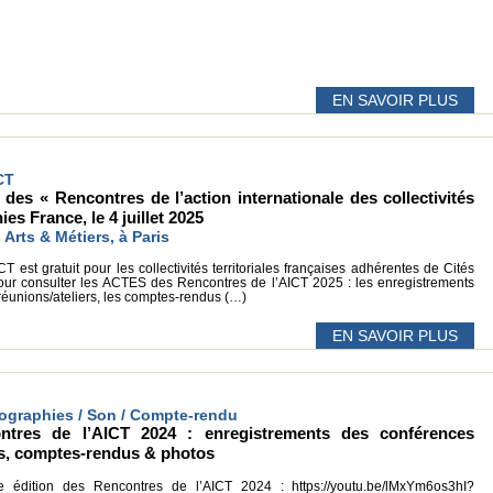
EN SAVOIR PLUS
CT
 des « Rencontres de l’action internationale des collectivités
ies France, le 4 juillet 2025
Arts & Métiers, à Paris
 est gratuit pour les collectivités territoriales françaises adhérentes de Cités
ur consulter les ACTES des Rencontres de l’AICT 2025 : les enregistrements
réunions/ateliers, les comptes-rendus (…)
EN SAVOIR PLUS
tographies / Son / Compte-rendu
res de l’AICT 2024 : enregistrements des conférences
éos, comptes-rendus & photos
édition des Rencontres de l’AICT 2024 : https://youtu.be/lMxYm6os3hI?