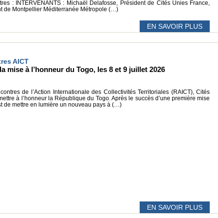
ntres : INTERVENANTS : Michaël Delafosse, Président de Cités Unies France,
nt de Montpellier Méditerranée Métropole (…)
EN SAVOIR PLUS
tres AICT
a mise à l’honneur du Togo, les 8 et 9 juillet 2026
ntres de l’Action Internationale des Collectivités Territoriales (RAICT), Cités
 mettre à l’honneur la République du Togo. Après le succès d’une première mise
est de mettre en lumière un nouveau pays à (…)
EN SAVOIR PLUS