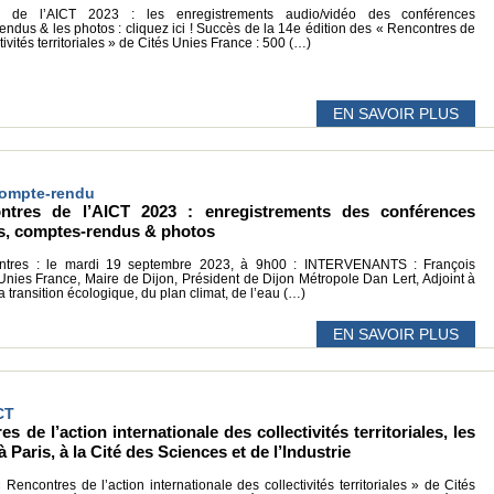
de l’AICT 2023 : les enregistrements audio/vidéo des conférences
rendus & les photos : cliquez ici ! Succès de la 14e édition des « Rencontres de
tivités territoriales » de Cités Unies France : 500 (…)
EN SAVOIR PLUS
 Compte-rendu
res de l’AICT 2023 : enregistrements des conférences
éos, comptes-rendus & photos
contres : le mardi 19 septembre 2023, à 9h00 : INTERVENANTS : François
nies France, Maire de Dijon, Président de Dijon Métropole Dan Lert, Adjoint à
a transition écologique, du plan climat, de l’eau (…)
EN SAVOIR PLUS
CT
s de l’action internationale des collectivités territoriales, les
 Paris, à la Cité des Sciences et de l’Industrie
encontres de l’action internationale des collectivités territoriales » de Cités