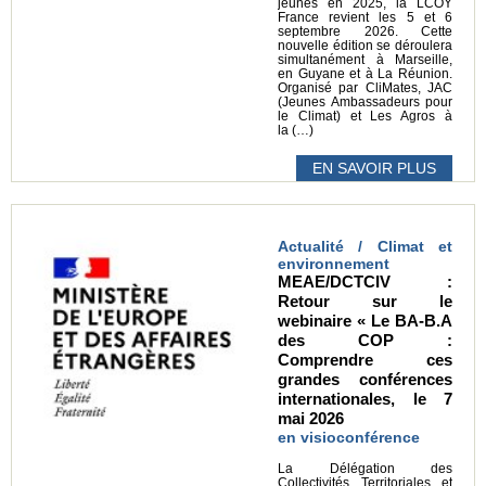
jeunes en 2025, la LCOY
France revient les 5 et 6
septembre 2026. Cette
nouvelle édition se déroulera
simultanément à Marseille,
en Guyane et à La Réunion.
Organisé par CliMates, JAC
(Jeunes Ambassadeurs pour
le Climat) et Les Agros à
la (…)
EN SAVOIR PLUS
Actualité / Climat et
environnement
MEAE/DCTCIV :
Retour sur le
webinaire « Le BA-B.A
des COP :
Comprendre ces
grandes conférences
internationales, le 7
mai 2026
en visioconférence
La Délégation des
Collectivités Territoriales et