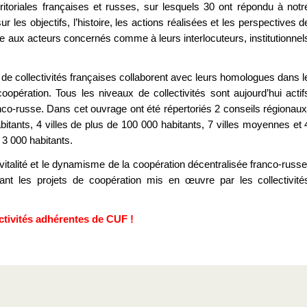
erritoriales françaises et russes, sur lesquels 30 ont répondu à notr
ur les objectifs, l’histoire, les actions réalisées et les perspectives d
tile aux acteurs concernés comme à leurs interlocuteurs, institutionnel
 de collectivités françaises collaborent avec leurs homologues dans l
opération. Tous les niveaux de collectivités sont aujourd’hui actif
nco-russe. Dans cet ouvrage ont été répertoriés 2 conseils régionaux
itants, 4 villes de plus de 100 000 habitants, 7 villes moyennes et 
 3 000 habitants.
 vitalité et le dynamisme de la coopération décentralisée franco-russe
nt les projets de coopération mis en œuvre par les collectivité
ctivités adhérentes de CUF !