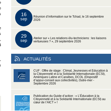
e
e
s
16
Réunion d’information sur le Tchad, le 16 septembre
sep
2026
e
s
29
Atelier sur « Les relations élu-techniciens : les liaisons
,
sep
vertueuses ? », 29 septembre 2026
4
ACTUALITÉS
,
s
CUF : Offre de stage : Climat, Jeunesses et Education à
la Citoyenneté et à la Solidarité Internationale (ECSI),
Amériques Latine et Caraïbes, DCOL (Dispositif
d’appui-conseil aux collectivités), Outre-mer -
Septembre 2026
Publication du Guide d’action : « L’Éducation à la
Citoyenneté et à la Solidarité Internationale (ECSI) au
cœur de l’AICT » !