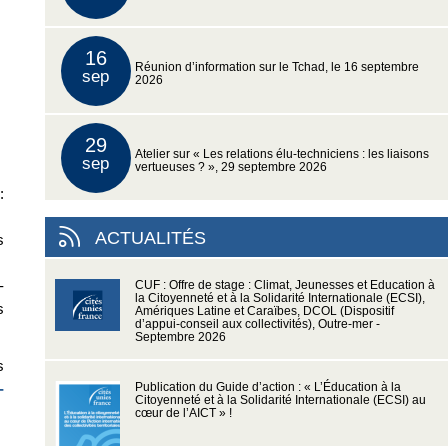
16
Réunion d’information sur le Tchad, le 16 septembre
sep
2026
29
Atelier sur « Les relations élu-techniciens : les liaisons
sep
vertueuses ? », 29 septembre 2026
:
ACTUALITÉS
s
-
CUF : Offre de stage : Climat, Jeunesses et Education à
la Citoyenneté et à la Solidarité Internationale (ECSI),
s
Amériques Latine et Caraïbes, DCOL (Dispositif
d’appui-conseil aux collectivités), Outre-mer -
Septembre 2026
s
-
Publication du Guide d’action : « L’Éducation à la
Citoyenneté et à la Solidarité Internationale (ECSI) au
cœur de l’AICT » !