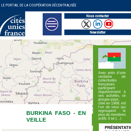
LE PORTAIL DE LA COOPÉRATION DÉCENTRALISÉE
Nous contacter
Newsletter
Avec près d’une
centaine de
collectivités
françaises
participant
régulièrement à
ses activités, ce
groupe-pays,
créé en 1988, est
l’un de ceux qui
regroupent le
BURKINA FASO - EN
plus de membres
VEILLE
actifs. Il se (…)
PRÉSENTATI