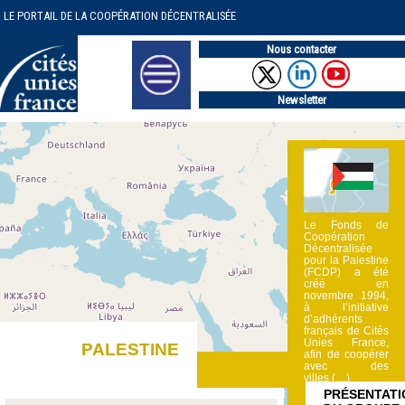
LE PORTAIL DE LA COOPÉRATION DÉCENTRALISÉE
Nous contacter
Newsletter
Le Fonds de
Coopération
Décentralisée
pour la Palestine
(FCDP) a été
créé en
novembre 1994,
à l’initiative
d’adhérents
français de Cités
Unies France,
PALESTINE
afin de coopérer
avec des
villes (…)
PRÉSENTATI