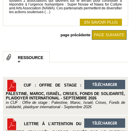
soutient 2 associations qui œuvrent sur le terrain pour contribuer à
répondre à l’urgence humanitaire : Super Novae et Nawa for Culture
and Arts Association (NAWA). Ces partenariats permettent de diversifier
les actions soutenues (…)
EN SAVOIR PLUS
page précédente
PAGE SUIVANTE
RESSOURCE
S
CUF : OFFRE DE STAGE :
PALESTINE, MAROC, ISRAËL, CRISES, FONDS DE SOLIDARITÉ,
PLAIDOYER INTERNATIONAL - SEPTEMBRE 2026
in
CUF : Offre de stage : Palestine, Maroc, Israël, Crises, Fonds de
solidarité, plaidoyer international - Septembre 2026
LETTRE À L’ATTENTION DU