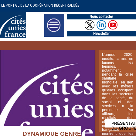
LE PORTAIL DE LA COOPÉRATION DÉCENTRALISÉE
Nous contacter
Newsletter
L’année 2020,
inédite, a mis en
lumière les
femmes,
notamment
pendant la crise
sanitaire
mondiale, en lien
avec les métiers
qu’elles occupent
dans les secteurs
de la santé, du
social et des
services à la
personne. Par
ailleurs, les
résultats des
élections
PRÉSENTAT
municipales
DU GROUP
françaises
DYNAMIQUE GENRE
montrent que les