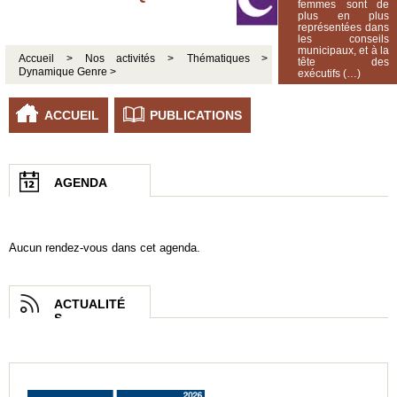
femmes sont de
plus en plus
représentées dans
les conseils
municipaux, et à la
Accueil >
Nos activités >
Thématiques >
tête des
Dynamique Genre >
exécutifs (…)
ACCUEIL
PUBLICATIONS
AGENDA
Aucun rendez-vous dans cet agenda.
ACTUALITÉ
S