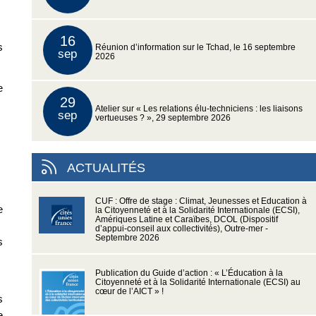
16
s
Réunion d’information sur le Tchad, le 16 septembre
sep
2026
e
29
Atelier sur « Les relations élu-techniciens : les liaisons
sep
vertueuses ? », 29 septembre 2026
ACTUALITÉS
CUF : Offre de stage : Climat, Jeunesses et Education à
e
la Citoyenneté et à la Solidarité Internationale (ECSI),
Amériques Latine et Caraïbes, DCOL (Dispositif
d’appui-conseil aux collectivités), Outre-mer -
Septembre 2026
s
Publication du Guide d’action : « L’Éducation à la
Citoyenneté et à la Solidarité Internationale (ECSI) au
cœur de l’AICT » !
s
e