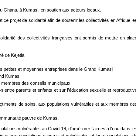
 au Ghana, à Kumasi, en soutien aux acteurs locaux.
ce projet de solidarité afin de soutenir les collectivités en Afrique le
idarité des collectivités françaises ont permis de mettre en plac
hé de Kejetia
les petites et moyennes entreprises dans le Grand Kumasi
and Kumasi
es membres des conseils municipaux.
ntre parents et enfants et sur l’éducation sexuelle et reproductiv
 bçtiments de soins, aux populations vulnérables et aux membres de
e communauté pauvre de Kumasi.
opulations vulnérables au Covid-19, d’améliorer l’accès à l’eau dans le
que aux populations pauvres et vulnérables et leurs populations, d