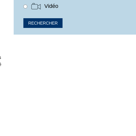
Vidéo
s
é