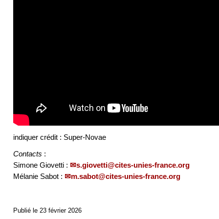
indiquer crédit : Super-Novae
Contacts
:
Simone Giovetti :
s.giovetti@cites-unies-france.org
Mélanie Sabot :
m.sabot@cites-unies-france.org
Publié le 23 février 2026