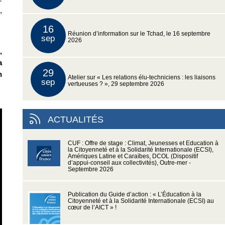
,
16
Réunion d’information sur le Tchad, le 16 septembre
sep
2026
,
a
29
n
Atelier sur « Les relations élu-techniciens : les liaisons
sep
vertueuses ? », 29 septembre 2026
ACTUALITÉS
CUF : Offre de stage : Climat, Jeunesses et Education à
la Citoyenneté et à la Solidarité Internationale (ECSI),
Amériques Latine et Caraïbes, DCOL (Dispositif
d’appui-conseil aux collectivités), Outre-mer -
Septembre 2026
Publication du Guide d’action : « L’Éducation à la
Citoyenneté et à la Solidarité Internationale (ECSI) au
cœur de l’AICT » !