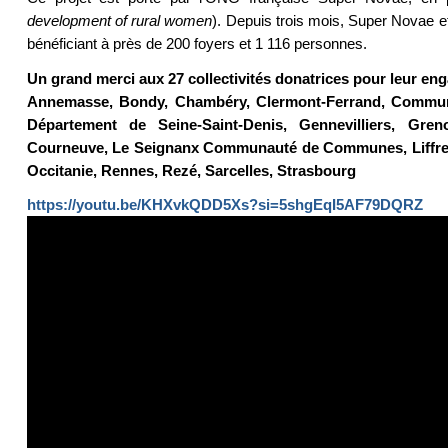
development of rural women
). Depuis trois mois, Super Novae e
bénéficiant à près de 200 foyers et 1 116 personnes.
Un grand merci aux 27 collectivités donatrices pour leur eng
Annemasse, Bondy, Chambéry, Clermont-Ferrand, Communa
Département de Seine-Saint-Denis, Gennevilliers, Grenob
Courneuve, Le Seignanx Communauté de Communes, Liffre, Li
Occitanie, Rennes, Rezé, Sarcelles, Strasbourg
https://youtu.be/KHXvkQDD5Xs?si=5shgEqI5AF79DQRZ