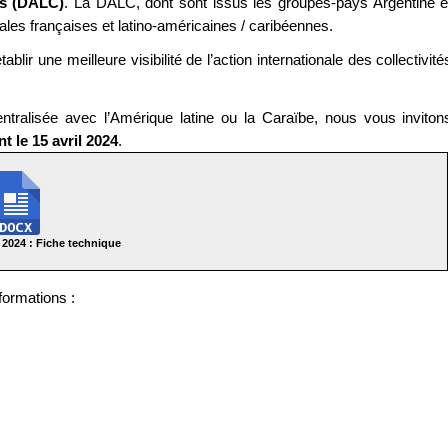
es (DALC)
. La DALC, dont sont issus les groupes-pays Argentine e
riales françaises et latino-américaines / caribéennes.
tablir une meilleure visibilité de l’action internationale des collectivité
ntralisée avec l’Amérique latine ou la Caraïbe, nous vous inviton
nt le 15 avril 2024
.
2024 : Fiche technique
formations :