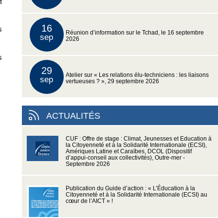
t
16
s
Réunion d’information sur le Tchad, le 16 septembre
sep
2026
s
29
Atelier sur « Les relations élu-techniciens : les liaisons
sep
vertueuses ? », 29 septembre 2026
ACTUALITÉS
CUF : Offre de stage : Climat, Jeunesses et Education à
la Citoyenneté et à la Solidarité Internationale (ECSI),
Amériques Latine et Caraïbes, DCOL (Dispositif
d’appui-conseil aux collectivités), Outre-mer -
Septembre 2026
Publication du Guide d’action : « L’Éducation à la
Citoyenneté et à la Solidarité Internationale (ECSI) au
cœur de l’AICT » !