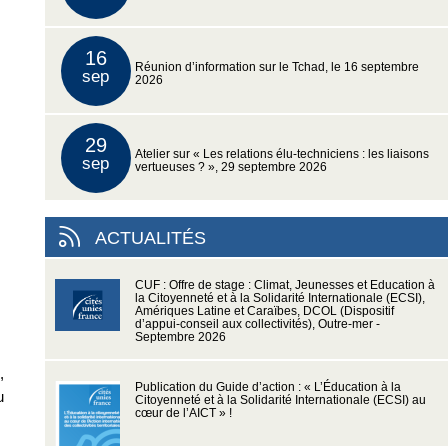
16
Réunion d’information sur le Tchad, le 16 septembre
sep
2026
29
Atelier sur « Les relations élu-techniciens : les liaisons
sep
vertueuses ? », 29 septembre 2026
ACTUALITÉS
CUF : Offre de stage : Climat, Jeunesses et Education à
la Citoyenneté et à la Solidarité Internationale (ECSI),
Amériques Latine et Caraïbes, DCOL (Dispositif
d’appui-conseil aux collectivités), Outre-mer -
Septembre 2026
,
Publication du Guide d’action : « L’Éducation à la
u
Citoyenneté et à la Solidarité Internationale (ECSI) au
cœur de l’AICT » !