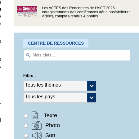
s
Les ACTES des Rencontres de l’AICT 2026 :
t
enregistrements des conférences /réunions/ateliers :
e
vidéos, comptes-rendus & photos
r
s
CENTRE DE RESSOURCES
s
u
Filtre :
,
Texte
|
Photo
Son