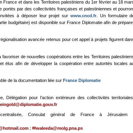
 France et dans les Territoires palestiniens du 1er février au 18 mar
e portés par des collectivités françaises et palestiniennes et pourron
invitées à déposer leur projet sur
www.cncd.fr
. Un formulaire d
rtie budgétaire) est disponible sur France Diplomatie afin de prépare
régionalisation avancée retenus pour cet appel à projets figurent dan
 favoriser de nouvelles coopérations entre les Territoires palestinien
et élus afin de développer la coopération entre autorités locales a
mble de la documentation liée sur
France Diplomatie
élégation pour l’action extérieure des collectivités territoriales
reingold@diplomatie.gouv.fr
centralisée, Consulat général de France à Jérusalem 
@hotmail.com
;
waleeda@molg.pna.ps