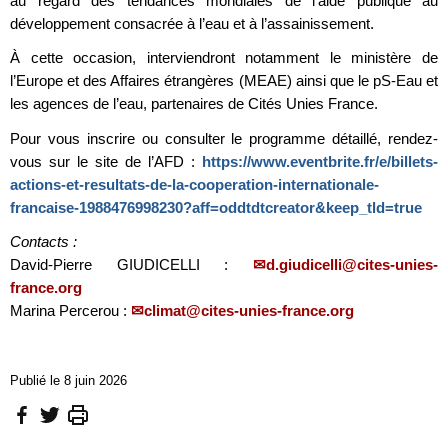
au regard des tendances mondiales de l’aide publique au
développement consacrée à l’eau et à l’assainissement.
À cette occasion, interviendront notamment le ministère de
l’Europe et des Affaires étrangères (MEAE) ainsi que le pS-Eau et
les agences de l’eau, partenaires de Cités Unies France.
Pour vous inscrire ou consulter le programme détaillé, rendez-
vous sur le site de l’AFD :
https://www.eventbrite.fr/e/billets-
actions-et-resultats-de-la-cooperation-internationale-
francaise-1988476998230?aff=oddtdtcreator&keep_tld=true
Contacts :
David-Pierre GIUDICELLI :
d.giudicelli@cites-unies-
france.org
Marina Percerou :
climat@cites-unies-france.org
Publié le 8 juin 2026