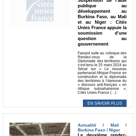
Suspension de l'aide
publique au
développement au
Burkina Faso, au Mali
et au Niger : Cités
Unies France appuie la
soumission d'une
question au
gouvernement
Faisant suite au colloque des
Rendez-vous de la
Diplomatie des territoires qui
s’est tenu le 25 mars 2024 au
Sénat sur « Le nouveau
partenariat Afrique-France en
construction et la diplomatie
des territoires à l’épreuve du
« discours anti-français » en
Afrique subsaharienne »,
Cités Unies France (…)
EN SAVOIR PLUS
Actualité / Mali /
Burkina Faso / Niger
Le deuxième rendez-