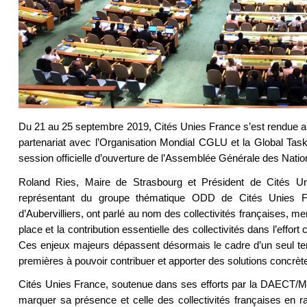
Du 21 au 25 septembre 2019, Cités Unies France s’est rendue au
partenariat avec l’Organisation Mondial CGLU et la Global Ta
session officielle d’ouverture de l’Assemblée Générale des Nat
Roland Ries, Maire de Strasbourg et Président de Cités Un
représentant du groupe thématique ODD de Cités Unies Fr
d’Aubervilliers, ont parlé au nom des collectivités françaises,
place et la contribution essentielle des collectivités dans l’effort
Ces enjeux majeurs dépassent désormais le cadre d’un seul territo
premières à pouvoir contribuer et apporter des solutions concrèt
Cités Unies France, soutenue dans ses efforts par la DAECT/MEAE
marquer sa présence et celle des collectivités françaises en r