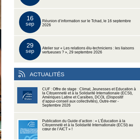
16
Réunion d’information sur le Tchad, le 16 septembre
sep
2026
29
Atelier sur « Les relations élu-techniciens : les liaisons
sep
vertueuses ? », 29 septembre 2026
ACTUALITÉS
CUF : Offre de stage : Climat, Jeunesses et Education à
la Citoyenneté et à la Solidarité Internationale (ECSI),
Amériques Latine et Caraïbes, DCOL (Dispositif
d’appui-conseil aux collectivités), Outre-mer -
Septembre 2026
Publication du Guide d’action : « L’Éducation à la
Citoyenneté et à la Solidarité Internationale (ECSI) au
cœur de l’AICT » !