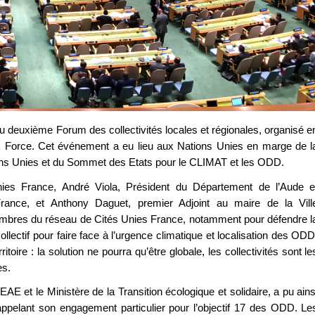
 deuxième Forum des collectivités locales et régionales, organisé e
sk Force. Cet événement a eu lieu aux Nations Unies en marge de l
ions Unies et du Sommet des Etats pour le CLIMAT et les ODD.
ies France, André Viola, Président du Département de l’Aude e
ance, et Anthony Daguet, premier Adjoint au maire de la Vill
 membres du réseau de Cités Unies France, notamment pour défendre l
 collectif pour faire face à l’urgence climatique et localisation des ODD
ire : la solution ne pourra qu’être globale, les collectivités sont le
es.
 et le Ministère de la Transition écologique et solidaire, a pu ains
appelant son engagement particulier pour l’objectif 17 des ODD. Le